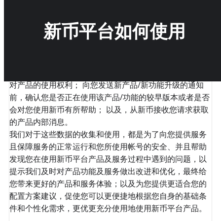
时， 这些信息还将协助新币为您提供支持，在您的授权下
帮助您完成某个特定的功能使用，包括但不限于升级、配
新币平台如何使用
置集群、调试、还原、解决某个具体问题，正常使用产
品。此外，新币还将使用这些信息来通知您有关您可能感
兴趣的任何升级、新产品、促销或其他信息。
新币注册可能将产品使用中收集的信息用于：定期验证您
对产品的使用权利； 向您发送新产品/新功能升级的通知
前，确认您是否正在使用该产品/功能的较早版本或者是否
会对您使用新币有所帮助； 以及，从新币接收您请求获取
的产品内部消息。
我们对于这些数据的收集和使用，都是为了向您提供服务
且保障服务的正常运行和您所使用帐号的安全、并且帮助
发现您在使用新币平台产品及服务过程中遇到的问题，以
提示我们及时对产品功能及服务做出改进和优化，最终给
您带来更好的产品和服务体验；以及为您提供更适合您的
配置方案建议，促使您可以更便捷地根据您自身的基础条
件和个性化需求，更优更充分使用地使用新币平台产品。